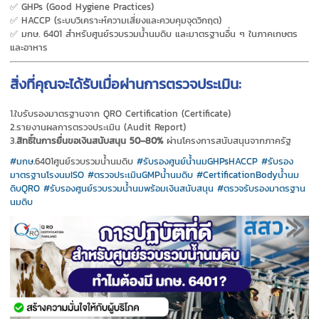
✅ GHPs (Good Hygiene Practices)
✅ HACCP (ระบบวิเคราะห์ความเสี่ยงและควบคุมจุดวิกฤต)
✅ มกษ. 6401 สำหรับศูนย์รวบรวมน้ำนมดิบ และมาตรฐานอื่น ๆ ในภาคเกษตร
และอาหาร
สิ่งที่คุณจะได้รับเมื่อผ่านการตรวจประเมิน:
1.ใบรับรองมาตรฐานจาก QRO Certification (Certificate)
2.รายงานผลการตรวจประเมิน (Audit Report)
3.
สิทธิ์ในการยื่นขอเงินสนับสนุน 50–80%
ผ่านโครงการสนับสนุนจากภาครัฐ
#มกษ
.6401ศูนย์รวบรวมน้ำนมดิบ
#รับรองศูนย์น้ำนมGHPsHACCP
#รับรอง
มาตรฐานโรงนมISO
#ตรวจประเมินGMPน้ำนมดิบ
#CertificationBodyน้ำนม
ดิบQRO
#รับรองศูนย์รวบรวมน้ำนมพร้อมเงินสนับสนุน
#ตรวจรับรองมาตรฐาน
นมดิบ