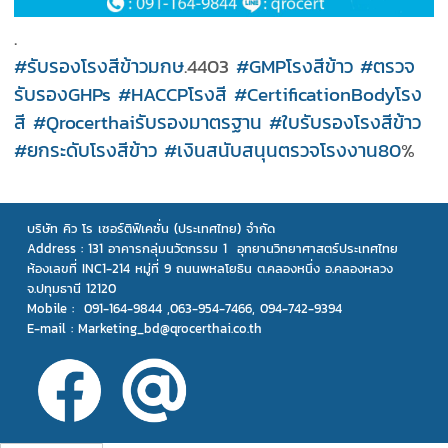
.
#รับรองโรงสีข้าวมกษ
.4403
#GMPโรงสีข้าว
#ตรวจ
รับรองGHPs
#HACCPโรงสี
#CertificationBodyโรง
สี
#Qrocerthaiรับรองมาตรฐาน
#ใบรับรองโรงสีข้าว
#ยกระดับโรงสีข้าว
#เงินสนับสนุนตรวจโรงงาน80
%
บริษัท คิว โร เซอร์ติฟิเคชั่น (ประเทศไทย) จำกัด
Address :
131 อาคารกลุ่มนวัตกรรม 1 อุทยานวิทยาศาสตร์ประเทศไทย
ห้องเลขที่ INC1-214 หมู่ที่ 9 ถนนพหลโยธิน ต.คลองหนึ่ง อ.คลองหลวง
จ.ปทุมธานี 12120
Mobile : 091-164-9844 ,063-954-7466, 094-742-9394
E-mail : Marketing_bd@qrocerthai.co.th