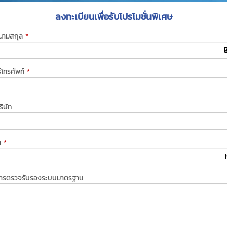
ลงทะเบียนเพื่อรับโปรโมชั่นพิเศษ
-นามสกุล
*
์โทรศัพท์
*
ริษัท
ล
*
การตรวจรับรองระบบมาตรฐาน