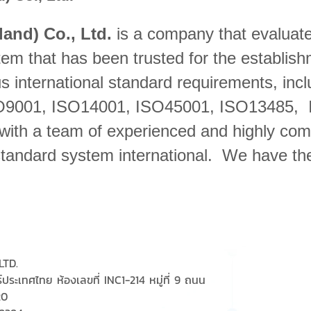
land) Co., Ltd.
is
a company that evaluates
tem that has been trusted for the establis
us international standard requirements, i
O9001, ISO14001, ISO45001, ISO13485, 
th a team of experienced and highly comp
standard system international. We have the
LTD.
์ประเทศไทย ห้องเลขที่ INC1-214 หมู่ที่ 9 ถนน
20