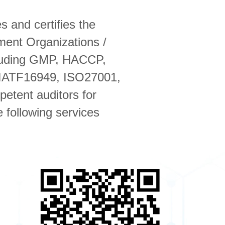
 and certifies the
hment Organizations /
ncluding GMP, HACCP,
IATF16949, ISO27001,
etent auditors for
 following services