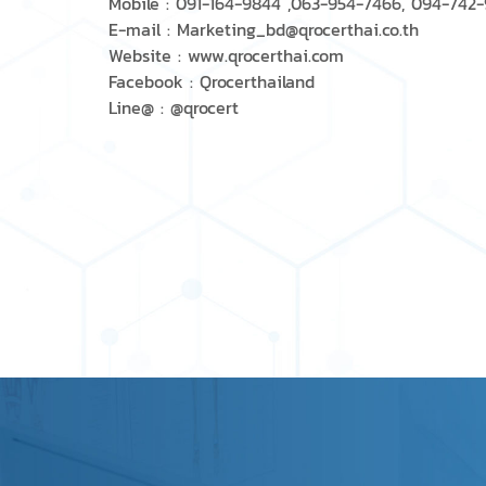
Mobile : 091-164-9844 ,063-954-7466, 094-742
E-mail : Marketing_bd@qrocerthai.co.th
Website : www.qrocerthai.com
Facebook : Qrocerthailand
Line@ : @qrocert