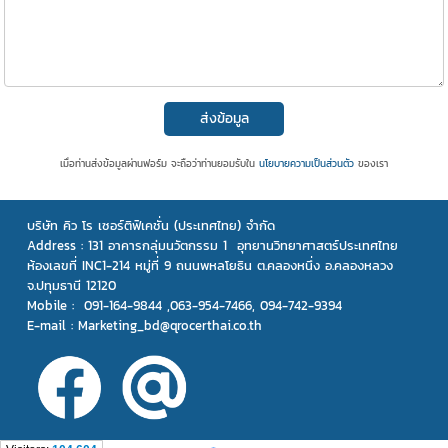
ส่งข้อมูล
เมื่อท่านส่งข้อมูลผ่านฟอร์ม จะถือว่าท่านยอมรับใน
นโยบายความเป็นส่วนตัว
ของเรา
บริษัท คิว โร เซอร์ติฟิเคชั่น (ประเทศไทย) จำกัด
Address :
131 อาคารกลุ่มนวัตกรรม 1 อุทยานวิทยาศาสตร์ประเทศไทย
ห้องเลขที่ INC1-214 หมู่ที่ 9 ถนนพหลโยธิน ต.คลองหนึ่ง อ.คลองหลวง
จ.ปทุมธานี 12120
Mobile : 091-164-9844 ,063-954-7466, 094-742-9394
E-mail : Marketing_bd@qrocerthai.co.th