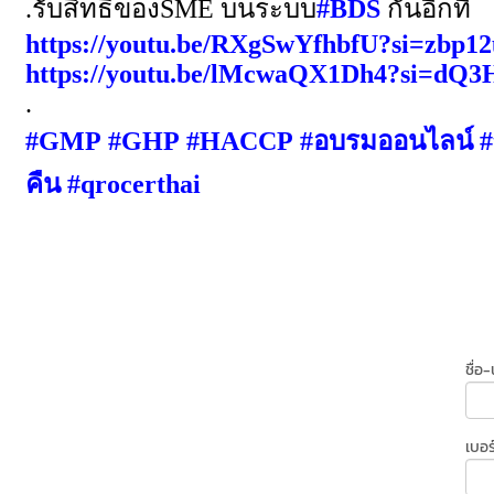
.
รับสิทธิ์ของ
SME
บนระบบ
#BDS
กันอีกที
https://youtu.be/RXgSwYfhbfU?si=zbp1
https://youtu.be/lMcwaQX1Dh4?si=dQ3
.
#GMP
#GHP
#HACCP
#
อบรมออนไลน์
#
คืน
#qrocerthai
ชื่อ
เบอร