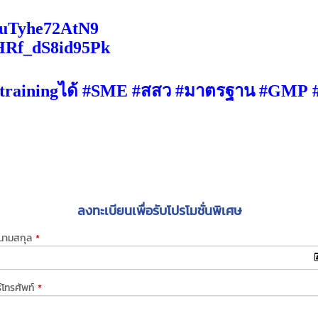
2uTyhe72AtN9
HRf_dS8id95Pk
training
ได้
#SME
#
สสว
#
มาตรฐาน
#GMP
ลงทะเบียนเพื่อรับโปรโมชั่นพิเศษ
-นามสกุล
*
์โทรศัพท์
*